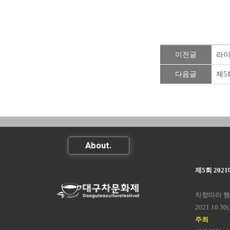
이전글
라이
다음글
제5
About.
제5회 20
차향따라 행
2021.10.30
주최