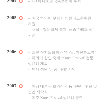
2004
제1회 대한민국茶품평회 주최
2005
미국 하와이 무량사 명원다도문화원
개원
서울무형문화제 축제 ‘궁중 다례의식’
시연
2006
일본 전차도협회와 ‘한·일, 차문화교류’
하와이 한인 축제 ‘Korea Festival’ 전통
성년례 개최
백제 성왕 ‘궁중 다례‘ 시연
2007
해남 대흥사 초의선사 동다송비 후원 및
신건 제악식
미주 Korea Festival 성년례 공연