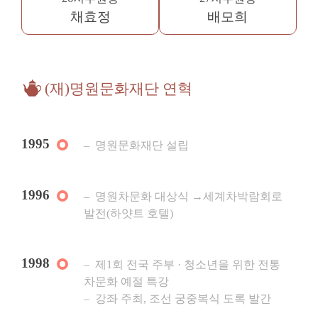
채효정
배모희
(재)명원문화재단 연혁
1995
명원문화재단 설립
1996
명원차문화 대상식 →세계차박람회로
발전(하얏트 호텔)
1998
제1회 전국 주부 · 청소년을 위한 전통
차문화 예절 특강
강좌 주최, 조선 궁중복식 도록 발간