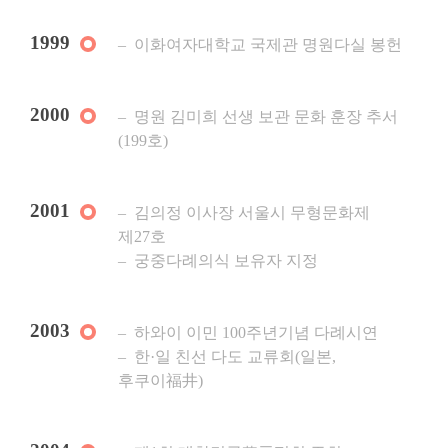
1999
이화여자대학교 국제관 명원다실 봉헌
2000
명원 김미희 선생 보관 문화 훈장 추서
(199호)
2001
김의정 이사장 서울시 무형문화제
제27호
궁중다례의식 보유자 지정
2003
하와이 이민 100주년기념 다례시연
한·일 친선 다도 교류회(일본,
후쿠이福井)