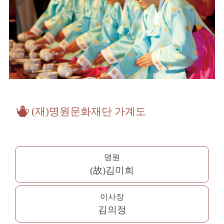
(재)명원문화재단 가계도
명원
(故)김미희
이사장
김의정