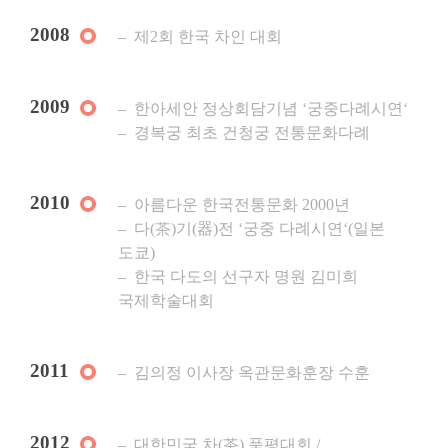
2008
제2회 한국 차인 대회
2009
한아세안 정상회담기념 ‘궁중다례시연‘
경복궁 최초 건청궁 전통문화다례
2010
아름다운 한국전통문화 2000년
다(茶)기(器)전 ‘궁중 다례시연‘(일본
도쿄)
한국 다도의 선구자 명원 김미희
국제학술대회
2011
김의정 이사장 옥관문화훈장 수훈
2012
대한민국 차(茶) 품평대회 /