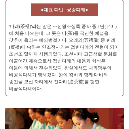
●대표 다법 : 궁중다례●
'다례(茶禮)'라는 말은 조선왕조실록 중 태종 1년(1401)
에 처음 나오는데, 그 뜻은 다(茶)를 극진한 예절을
갖추어 올리는 예의범절이다. 오례의(五禮儀) 중 빈례
(賓禮)에 속하는 연조정사의는 접빈다례의 전형이 되어
조선조 말까지 시행되었다. 조선시대 고급생활 문화를
이끌어간 계층으로서 접빈다례의 내용과 형식은
이들에 의해서 전수되었다. 왕실에서도 내외명부의
비공식다례가 행해졌다. 왕이 왕비와 함께 대비와
종친을 모신 자리에서 진다례(進茶禮)를 행한
비공식다례이다.